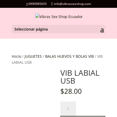
0990985655
info@vibrassexshop.com
Seleccionar página
Inicio
/
JUGUETES
/
BALAS HUEVOS Y BOLAS VIB
/ VIB
LABIAL USB
VIB LABIAL
USB
$
28.00
VIB
LABIAL
USB