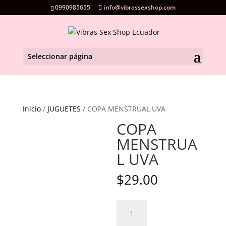
0990985655
info@vibrassexshop.com
Seleccionar página
Inicio
/
JUGUETES
/ COPA MENSTRUAL UVA
COPA
MENSTRUA
L UVA
$
29.00
COPA
MENSTRUAL