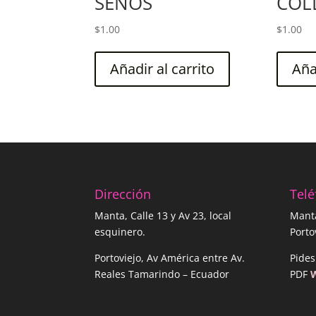
SENOS
COL
$
1.00
$
1.00
Añadir al carrito
Aña
Dirección
Tel
Manta, Calle 13 y Av 23, local
Mant
esquinero.
Port
Portoviejo, Av América entre Av.
Pides
Reales Tamarindo – Ecuador
PDF