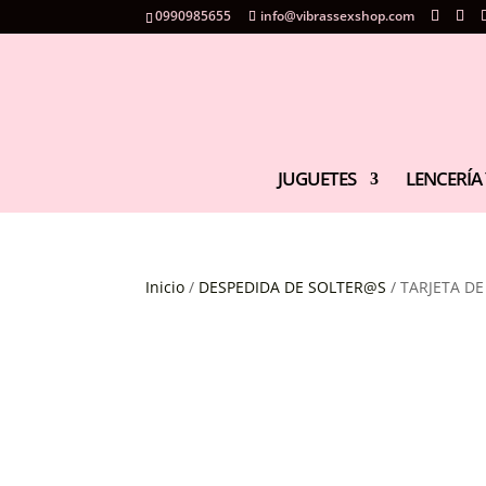
0990985655
info@vibrassexshop.com
JUGUETES
LENCERÍA 
Inicio
/
DESPEDIDA DE SOLTER@S
/ TARJETA DE