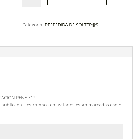
DE
INVITACION
PENE
X12
Categoría:
DESPEDIDA DE SOLTER@S
cantidad
VITACION PENE X12”
á publicada.
Los campos obligatorios están marcados con
*