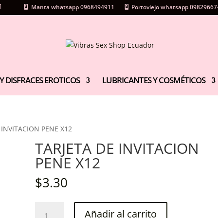
Manta whatsapp 0968494911
Portoviejo whatsapp 09829667
Y DISFRACES EROTICOS
LUBRICANTES Y COSMÉTICOS
 INVITACION PENE X12
TARJETA DE INVITACION
PENE X12
$
3.30
TARJETA
Añadir al carrito