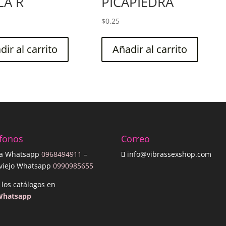
LA R
PICAPIEDRA
$
0.25
dir al carrito
Añadir al carrito
éfonos
Correo
a Whatsapp
0968494911
–
info@vibrassexshop.com
oviejo Whatsapp
0990985655
 los catálogos en
Whatsapp