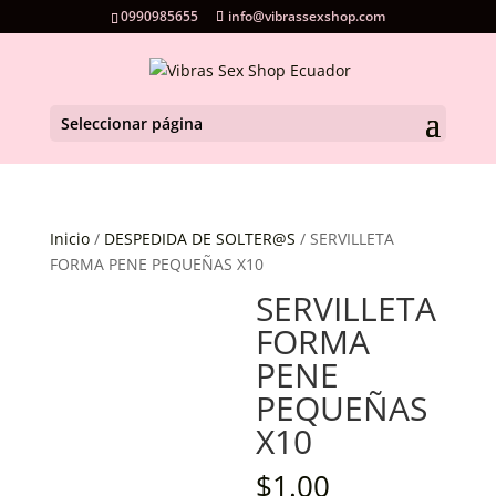
0990985655
info@vibrassexshop.com
Seleccionar página
Inicio
/
DESPEDIDA DE SOLTER@S
/ SERVILLETA
FORMA PENE PEQUEÑAS X10
SERVILLETA
FORMA
PENE
PEQUEÑAS
X10
$
1.00