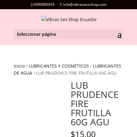
0990985655
info@vibrassexshop.com
Seleccionar página
Inicio
/
LUBRICANTES Y COSMÉTICOS
/
LUBRICANTES
DE AGUA
/ LUB PRUDENCE FIRE FRUTILLA 60G AGU
LUB
PRUDENCE
FIRE
FRUTILLA
60G AGU
$
15.00