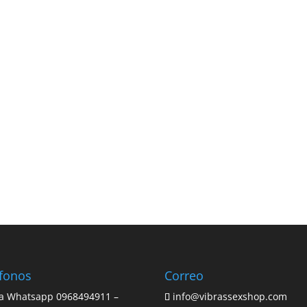
éfonos
Correo
a Whatsapp
0968494911
–
info@vibrassexshop.com