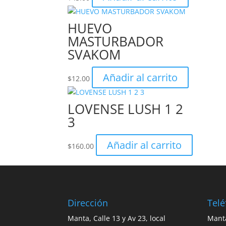
HUEVO
MASTURBADOR
SVAKOM
Añadir al carrito
$
12.00
LOVENSE LUSH 1 2
3
Añadir al carrito
$
160.00
Dirección
Tel
Manta, Calle 13 y Av 23, local
Mant