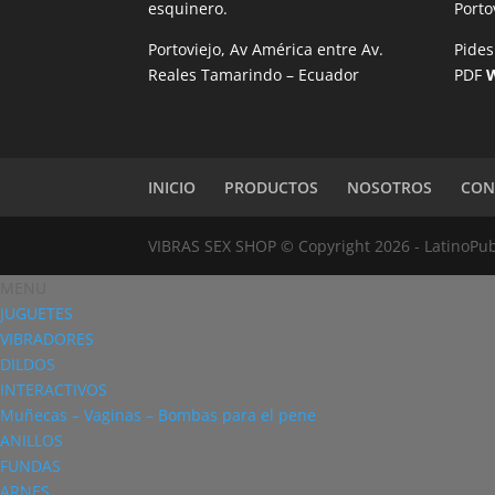
esquinero.
Port
Portoviejo, Av América entre Av.
Pides
Reales Tamarindo – Ecuador
PDF
INICIO
PRODUCTOS
NOSOTROS
CON
VIBRAS SEX SHOP © Copyright 2026 - LatinoPub
MENU
JUGUETES
VIBRADORES
DILDOS
INTERACTIVOS
Muñecas – Vaginas – Bombas para el pene
ANILLOS
FUNDAS
ARNES