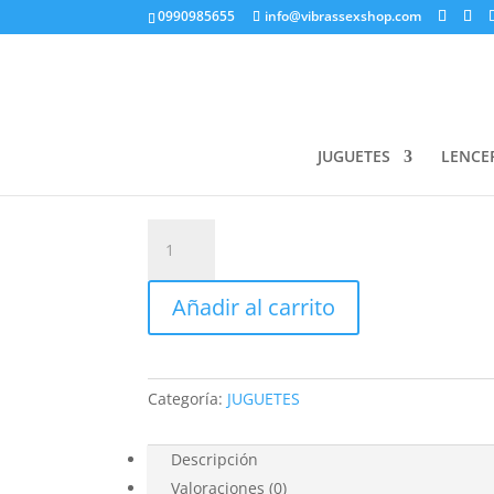
0990985655
info@vibrassexshop.com
Inicio
/
JUGUETES
/ KEGEL BALLS SET
KEGEL BALLS SET
JUGUETES
LENCER
$
25.00
KEGEL
BALLS
SET
Añadir al carrito
cantidad
Categoría:
JUGUETES
Descripción
Valoraciones (0)