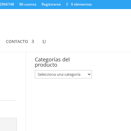
82966748
Mi cuenta
Registrarse
0 elementos
Buscar
por:
Buscar
CONTACTO
Carrito
Categorías del
producto