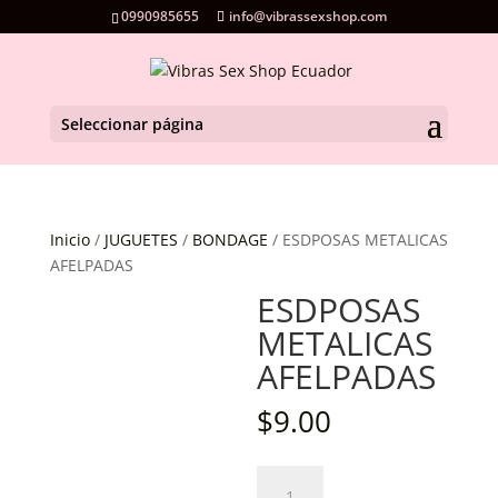
0990985655
info@vibrassexshop.com
Seleccionar página
Inicio
/
JUGUETES
/
BONDAGE
/ ESDPOSAS METALICAS
AFELPADAS
ESDPOSAS
METALICAS
AFELPADAS
$
9.00
ESDPOSAS