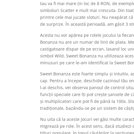
tau va fi mai mare (in loc de 8 RON, de exemplu
simboluri Scatter e mult mai crescuta. Din to
printre cele mai jucate sloturi. Nu neapărat că 
de surprize. În această perioadă, am găsit 3 st
Acesta nu vor apărea pe rolele jocului la fiecar
Bonanza nu are un numar de linii de plata. Mec
castigatoare dispar de pe ecran, lasand loc uno
simbol Wild, Sweet Bonanza nu utilizeaza acest 
minusuri pe care le-am identificat la Sweet Bo
Sweet Bonanza este foarte simplu și intuitiv, a
cap. Pentru a începe, deschide cazinoul tău on
l-ai deschis, vei observa panoul de control sit
funcții speciale care îți pot crește șansele de
și multiplicatori care pot fi de până la 100x. Sl
tradiționale, bazându-se pe un sistem de câști
Nu uita că la aceste jocuri vei găsi multe carac
migrează pe role. În acest sens, dacă studiezi o
titluri populare, în topul căutărilor la secțiun