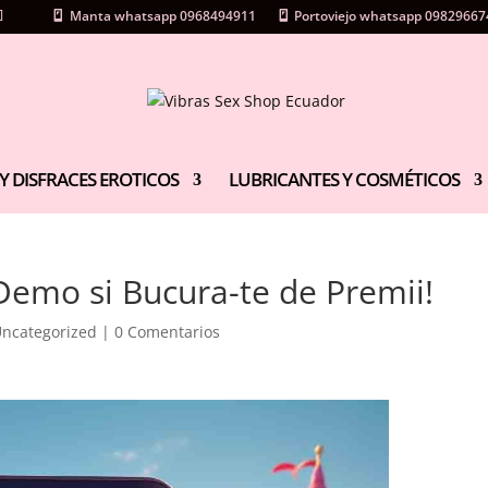
Manta whatsapp 0968494911
Portoviejo whatsapp 09829667
Y DISFRACES EROTICOS
LUBRICANTES Y COSMÉTICOS
emo si Bucura-te de Premii!
ncategorized
|
0 Comentarios