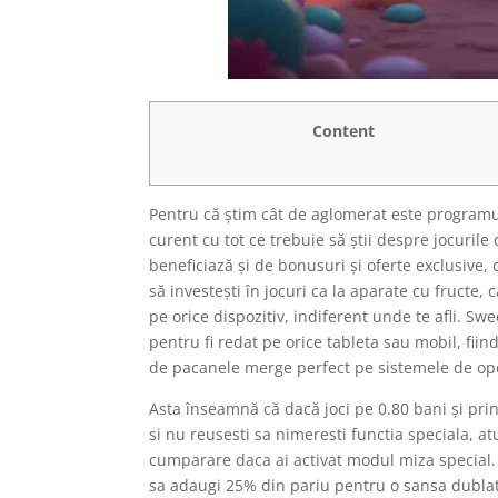
Content
Pentru că știm cât de aglomerat este programul
curent cu tot ce trebuie să știi despre jocur
beneficiază și de bonusuri și oferte exclusive, 
să investești în jocuri ca la aparate cu fructe,
pe orice dispozitiv, indiferent unde te afli. Sw
pentru fi redat pe orice tableta sau mobil, fi
de pacanele merge perfect pe sistemele de ope
Asta înseamnă că dacă joci pe 0.80 bani și prin
si nu reusesti sa nimeresti functia speciala, at
cumparare daca ai activat modul miza special.
sa adaugi 25% din pariu pentru o sansa dublata 