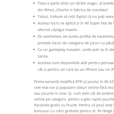
Totul e parte dintr-un tărâm magic, al bomboa
din filmul „Charlie si fabrica de ciocolata”.
Totuși, trebuie să reții faptul că nu poți av
Același lucru se aplică și în 40 Super Hot de
oferind câștigul maxim.
De asemenea, vei putea profita de excelentu
primele locuri de categoria de jocuri cu păcă
Cu un gameplay inovator, unde poti sa iti al
sansa.
Acestea sunt disponibile atât pentru persoan
cât și pentru cei care au un iPhone sau un i
Prima variantă modifică RTP-ul jocului în 96.52
cele mai noi și populare sloturi online fără miz
sau jocurile în sine. Și, cum știm cât de preți
online pe categorii, pentru a găsi rapid jocuri
Pacanele gratis cu Fructe. Pentru că jocul est
bonusuri cu rotiri gratuite pentru el. Pe lângă 