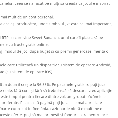
nelor, ceea ce i-a făcut pe mulți să creadă că jocul e inspirat
ea mai mult de un cont personal.
 la același producător, unde simbolul „7” este cel mai important,
l RTP cu care vine Sweet Bonanza, unul care îl plasează pe
nele cu fructe gratis online.
egi modul de joc, dupa buget si cu premii generoase, merita o
ele care utilizează un dispozitiv cu sistem de operare Android,
Pad (cu sistem de operare iOS).
%, a doua îl crește la 96.55%. Pe pacanele-gratis.ro poți juca
e reale, fără cont și fără să trebuiască să descarci vreo aplicație
os este timpul pentru fiecare dintre voi, am grupat păcănelele
le preferate. Pe această pagină poți juca cele mai apreciate
e foarte cunoscut în România, cazinourile oferă o mulțime de
aceste oferte, poți să mai primești și fonduri extra pentru acest