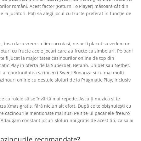
torilor români. Acest factor (Return To Player) măsoară cât din
 la jucători. Poți să alegi jocul cu fructe preferat în funcție de
c, insa daca vrem sa fim carcotasi, ne-ar fi placut sa vedem un
sloturi cu fructe acele jocuri care au fructe ca simboluri. Pe bani
 fi jucat la majoritatea cazinourilor online de top din
matic Play in oferta de la Superbet, Betano, Unibet sau Netbet.
el ai oportunitatea sa incerci Sweet Bonanza si cu mai multi
zinouri online cu destule sloturi de la Pragmatic Play, inclusiv
e ca rolele să se învârtă mai repede. Asculți muzica și te
za Xmas gratis, fără niciun alt efort. După ce te obișnuiești cu
intre cazinourile menționate mai sus. Pe site-ul pacanele-free.ro
 Adăugăm constant jocuri sloturi noi gratis de acest tip, ca să ai
 cazinourile recomandate?