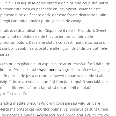
, va fi 10 RON), insa oportunitatea de a prinde cel putin patru
ată experiența mea cu păcănele online, Sweet Bonanza este
plătește bine de fiecare dată, dar este foarte distractiv și plin
rategii care mi-au mărit puțin șansele de câștig.
e rotire, ci doar aleatoriu. Dispus pe 6 role si 5 randuri, Sweet
anismul de plata este de tip cluster, iar combinatiile
r noi simboluri. Daca alte sloturi cu acest mod de joc au si un
simbol, capabil sa substituie alte figuri. Unul dintre putinele
nanza.
șa că nu am găsit niciun aspect care ar putea să-ți facă bătăi de
line preferat și caută
Sweet Bonanza gratis
. După ce l-ai găsit și
uat în partea de jos a ecranului. Sweet Bonanza include și alte
 câștig. Printre acestea se numără funcția cumpără specială, dar
otul se diferențiază prin faptul că nu are linii de plată
guri în cascadă.
teristici inedite precum Wild-uri colosale sau wild-uri care
ferta majorității cazinourilor online, vei observa că sunt unele
ea de păcănele online. Aceste jocuri de noroc gratis cu fructe vor