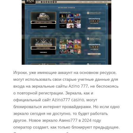
Игроки, уже имеющие аккаунт на основном ресурсе,
могут использовать свои старые учетные данные для
входа на зеркальные сайты Azino 777, не беспокоясь
о повторной регистрации. Зеркала, как и
официальный сайт Azino777 casino, могут
блокироваться интернет провайдерами. Но если одно
зеркало сегодня не доступно, то будет работать
другое. Новое зеркало Азино777 в 2024 году
оператор создает, как только блокируют предыдущее.