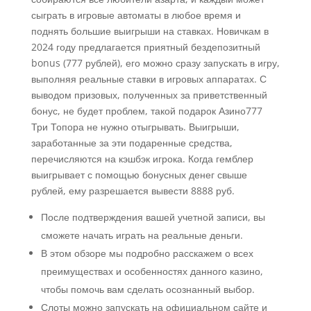
сыграть в игровые автоматы в любое время и
поднять большие выигрыши на ставках. Новичкам в
2024 году предлагается приятный бездепозитный
bonus (777 рублей), его можно сразу запускать в игру,
выполняя реальные ставки в игровых аппаратах. С
выводом призовых, полученных за приветственный
бонус, не будет проблем, такой подарок Азино777
Три Топора не нужно отыгрывать. Выигрыши,
заработанные за эти подаренные средства,
перечисляются на кэшбэк игрока. Когда гемблер
выигрывает с помощью бонусных денег свыше
рублей, ему разрешается вывести 8888 руб.
После подтверждения вашей учетной записи, вы
сможете начать играть на реальные деньги.
В этом обзоре мы подробно расскажем о всех
преимуществах и особенностях данного казино,
чтобы помочь вам сделать осознанный выбор.
Слоты можно запускать на официальном сайте и