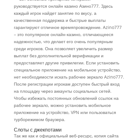
руководствуется онлайн казино Азино777. Здесь
каждый игрок найдет занятие по вкусу, а
качественная поддержка и быстрые выплаты
гарантируют отличное времяпровождение. Azino777
– это популярное онлайн-казино, отличающееся
надежностью, что делает его очень популярным
среди игроков. Она позволяет увеличить размер
выплат без дополнительной верификации и
предоставляет другие привилегии. Если установить
специальное приложение на мобильное устройство,
нет необходимости искать рабочее зеркало Azino777.
После регистрации игрокам доступен быстрый вход
на площадку через аккаунты социальных сетей.
Чтобы избежать постоянных обновлений ссылок на
рабочее зеркало, можно установить мобильное
приложение на устройство, VPN или пользоваться
турборежимом браузера.
Слоты с джекпотами
Так же как и официальный веб-ресурс, копия сайта